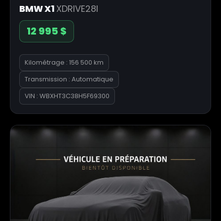
BMW X1
XDRIVE28I
12 995 $
Kilométrage : 156 500 km
Transmission : Automatique
VIN : WBXHT3C38H5F69300