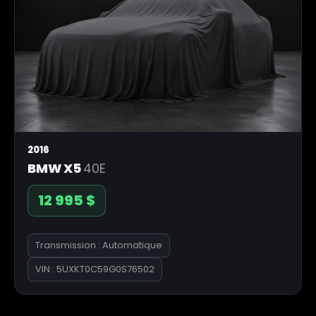
2016
BMW X5
40E
12 995 $
Transmission : Automatique
VIN : 5UXKT0C59G0S76502