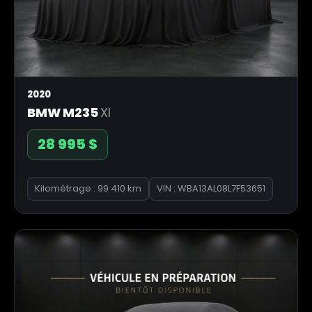
2020
BMW M235
XI
28 995 $
Kilométrage : 99 410 km
VIN : WBA13AL08L7F53651